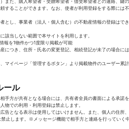
可）また、購入希望者・受贈希望者・借受希望者との連絡、鍵
依頼することができます。なお、使者が利用登録をする際には
費者とし、事業者（法人・個人含む）の不動産情報の登録はで
法に該当しない範囲で本サイトを利用します。
情報を1物件かつ1度限り掲載が可能
動産につき、住所・氏名の変更登記、相続登記が未了の場合に
は、マイページ「管理するボタン」より掲載物件のユーザー累
ルール
は相手方が共有となる場合には、共有者全員の書面による承諾
の人物での利用・利用登録は禁止します。
大広告となる表示は使用してはいけません。また、個人の住所
は禁止します。※メッセージ機能で相手方と連絡を行っていく