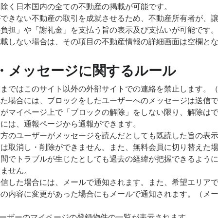
を除く日本国内の全ての不動産の掲載が可能です。
ができない不動産の取引を成就させるため、不動産所有者が、
の負担」や「謝礼金」を支払う旨の表示及び支払いが可能です
記載しない場合は、その項目の不動産情報の詳細画面は空欄と
・メッセージに関するルール
るまではこのサイト以外の外部サイトでの連絡を禁止します。
れた場合には、ブロックをしたユーザーへのメッセージは送信
ーがマイページ上で「ブロックの解除」をしない限り、解除は
合には、通報ページから通報ができます。
手方のユーザーがメッセージを読んだとしても既読した旨の表
ジは取消し・削除ができません。また、無料会員に切り替えた
ー間でトラブルが生じたとしても過去の経緯が把握できるよう
きません。
受信した場合には、メールで通知されます。また、希望エリア
件の内容に変更があった場合にもメールで通知されます。（メ
ーザーのマイページの登録物件の一覧が表示されます。