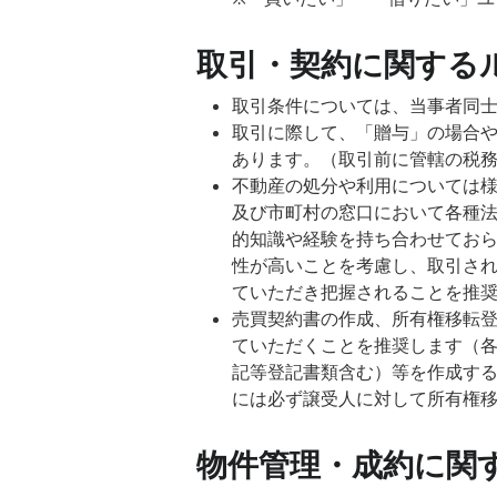
取引・契約に関する
取引条件については、当事者同
取引に際して、「贈与」の場合
あります。（取引前に管轄の税
不動産の処分や利用については
及び市町村の窓口において各種
的知識や経験を持ち合わせてお
性が高いことを考慮し、取引さ
ていただき把握されることを推
売買契約書の作成、所有権移転
ていただくことを推奨します（
記等登記書類含む）等を作成す
には必ず譲受人に対して所有権
物件管理・成約に関