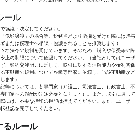
ルール
士で協議・決定してください。
や「低額譲渡」の場合等、税務当局より指摘を受けた際には贈
務署または税理士へ相談・協議されることを推奨します）
様々な法令の規制を受けています。そのため、購入や借受等の
法令上の制限について確認してください。（当社としてはユー
らず、契約交渉能力に乏しく、取引に対する理解能力や権利関
れる不動産の規制について各種専門家に依頼し、当該不動産が
奨します）
登記等については、各専門家（弁護士、司法書士、行政書士、
各専門家への報酬が別途必要となります）。また、取引に際し
る際には、不要な捨印の押印は控えてください。また、ユーザ
移転登記を完了してください。
するルール